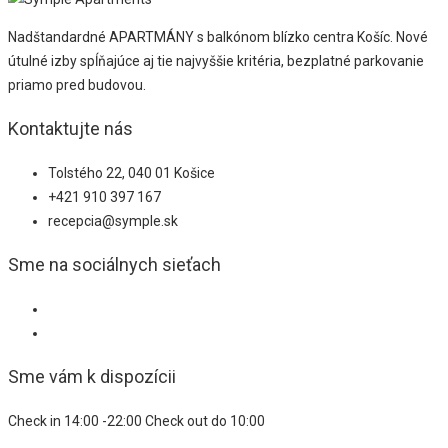
Nadštandardné APARTMÁNY s balkónom blízko centra Košíc. Nové
útulné izby spĺňajúce aj tie najvyššie kritéria, bezplatné parkovanie
priamo pred budovou.
Kontaktujte nás
Tolstého 22, 040 01 Košice
+421 910 397 167
recepcia@symple.sk
Sme na sociálnych sieťach
Sme vám k dispozícii
Check in 14:00 -22:00 Check out do 10:00