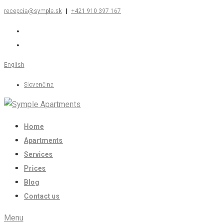
recepcia@symple.sk
|
+421 910 397 167
English
Slovenčina
Home
Apartments
Services
Prices
Blog
Contact us
Menu