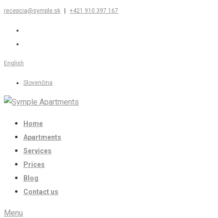
recepcia@symple.sk
|
+421 910 397 167
English
Slovenčina
Home
Apartments
Services
Prices
Blog
Contact us
Menu