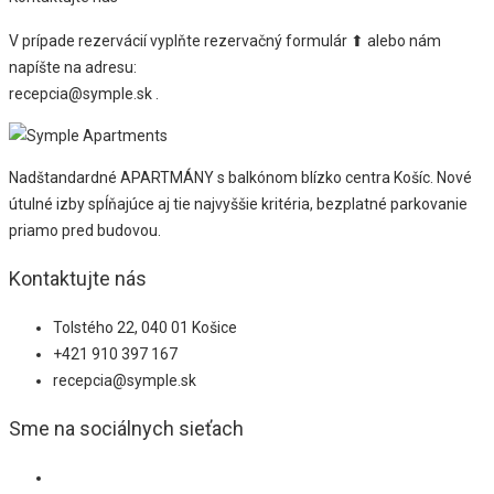
V prípade rezervácií vyplňte rezervačný formulár ⬆ alebo nám
napíšte na adresu:
recepcia@symple.sk .
Nadštandardné APARTMÁNY s balkónom blízko centra Košíc. Nové
útulné izby spĺňajúce aj tie najvyššie kritéria, bezplatné parkovanie
priamo pred budovou.
Kontaktujte nás
Tolstého 22, 040 01 Košice
+421 910 397 167
recepcia@symple.sk
Sme na sociálnych sieťach